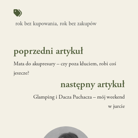
rok bez kupowania
, 
rok bez zakupów
poprzedni artykuł
Mata do akupresury – czy poza kłuciem, robi coś
jeszcze?
następny artykuł
Glamping i Dacza Puchacza – mój weekend
w jurcie