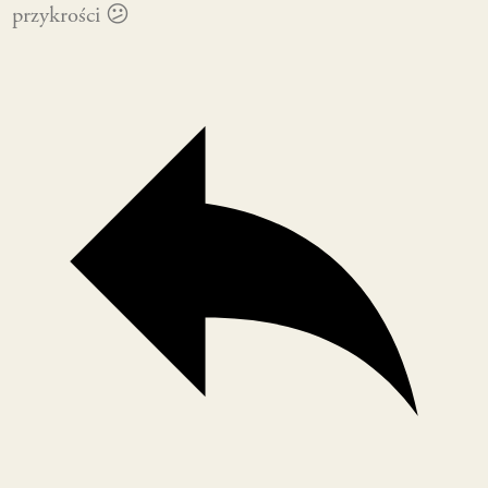
przykrości 😕